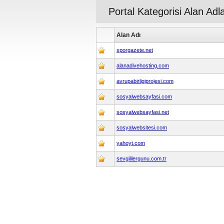
Portal Kategorisi Alan Adl
Alan Adı
sporgazete.net
alanadivehosting.com
avrupabirligiprojesi.com
sosyalwebsayfasi.com
sosyalwebsayfasi.net
sosyalwebsitesi.com
yahoyt.com
sevgililergunu.com.tr