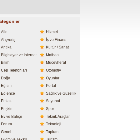
ategoriler
Aile
Hizmet
Alışveriş
İş ve Finans
Antika
Kültür / Sanat
Bilgisayar ve İnternet
Matbaa
Bilim
Mücevherat
Cep Telefonları
Otomotiv
Doğa
Oyunlar
Eğitim
Portal
Eğlence
Sağlık ve Güzellik
Emlak
Seyahat
Erişkin
Spor
Ev ve Bahçe
Teknik Araçlar
Forum
Teknoloji
Genel
Toplum
Giyim ve Tekstil
Turizm