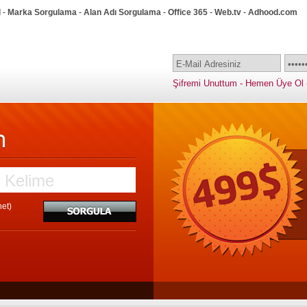
l
-
Marka Sorgulama
-
Alan Adı Sorgulama
-
Office 365
-
Web.tv
-
Adhood.com
Şifremi Unuttum
-
Hemen Üye Ol
net)