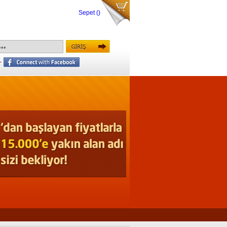
Sepet
()
-