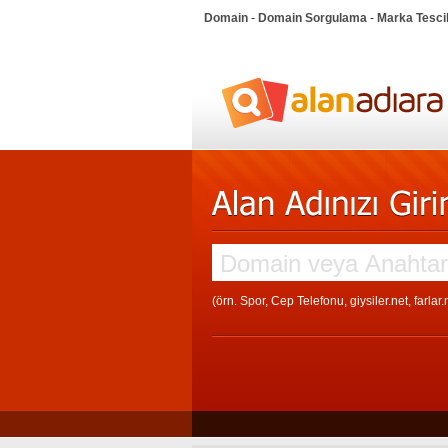
Domain
-
Domain Sorgulama
-
Marka Tesci
(örn. Spor, Cep Telefonu, giysiler.net, farlar.