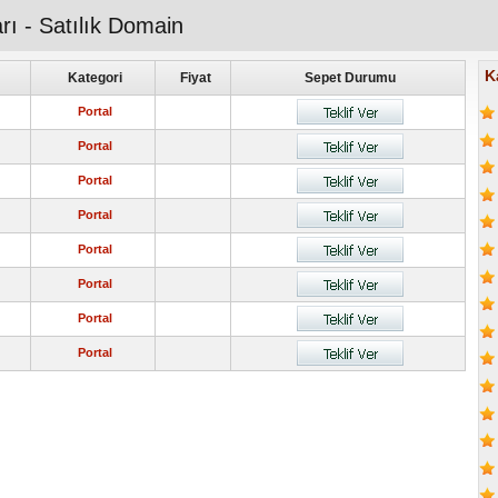
arı - Satılık Domain
K
Kategori
Fiyat
Sepet Durumu
Portal
Portal
Portal
Portal
Portal
Portal
Portal
Portal