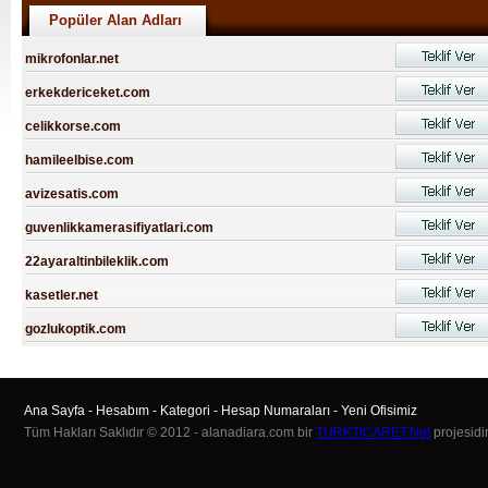
Popüler Alan Adları
mikrofonlar.net
erkekdericeket.com
celikkorse.com
hamileelbise.com
avizesatis.com
guvenlikkamerasifiyatlari.com
22ayaraltinbileklik.com
kasetler.net
gozlukoptik.com
Ana Sayfa
-
Hesabım
-
Kategori
-
Hesap Numaraları
-
Yeni Ofisimiz
Tüm Hakları Saklıdır © 2012 - alanadiara.com bir
TURKTICARET.Net
projesidir