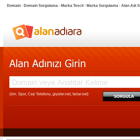
Domain
-
Domain Sorgulama
-
Marka Tescil
-
Marka Sorgulama
-
Alan Adı 
(örn. Spor, Cep Telefonu, giysiler.net, farlar.net)