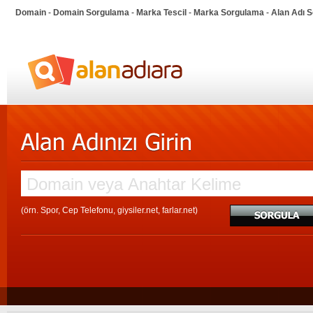
Domain
-
Domain Sorgulama
-
Marka Tescil
-
Marka Sorgulama
-
Alan Adı 
(örn. Spor, Cep Telefonu, giysiler.net, farlar.net)