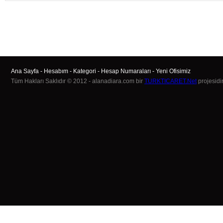
Ana Sayfa
-
Hesabım
-
Kategori
-
Hesap Numaraları
-
Yeni Ofisimiz
Tüm Hakları Saklıdır © 2012 - alanadiara.com bir
TURKTICARET.Net
projesidir