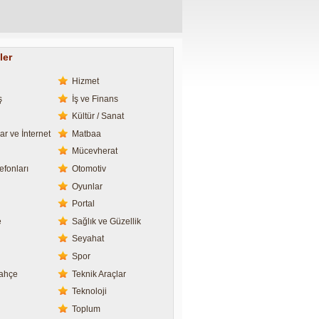
ler
Hizmet
ş
İş ve Finans
Kültür / Sanat
ar ve İnternet
Matbaa
Mücevherat
efonları
Otomotiv
Oyunlar
Portal
e
Sağlık ve Güzellik
Seyahat
Spor
Bahçe
Teknik Araçlar
Teknoloji
Toplum