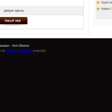
Giyim ve
Haber 
jartiyer takımı
raları
-
Yeni Ofisimiz
m bir
TURKTICARET.Net
projesidir.