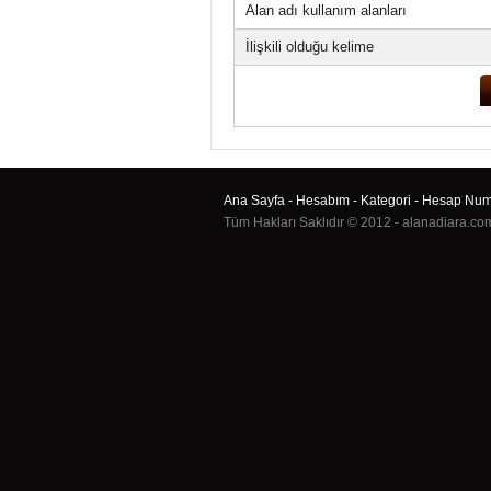
Alan adı kullanım alanları
İlişkili olduğu kelime
Ana Sayfa
-
Hesabım
-
Kategori
-
Hesap Numa
Tüm Hakları Saklıdır © 2012 - alanadiara.co