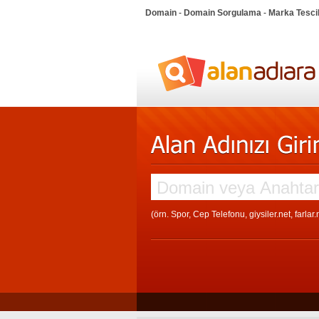
Domain
-
Domain Sorgulama
-
Marka Tesci
(örn. Spor, Cep Telefonu, giysiler.net, farlar.