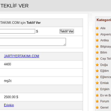
 TEKLİF VER
Kategori
TAKIMI.COM için
Teklif Ver
Aile
$
Alışveri
Antika
Bilgisay
Bilim
JARTIYERTAKIMI.COM
Cep Tel
4400
Doğa
Eğitim
Eğlenc
reg2c
Emlak
Erişkin
Ev ve 
2500.00 $
Forum
Erişkin
Genel