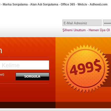
l
-
Marka Sorgulama
-
Alan Adı Sorgulama
-
Office 365
-
Web.tv
-
Adhood.com
Şifremi Unuttum
-
Hemen Üye Ol
net)