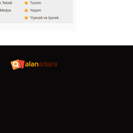
 Tekstil
Turizm
/ Medya
Yaşam
Yiyecek ve İçecek