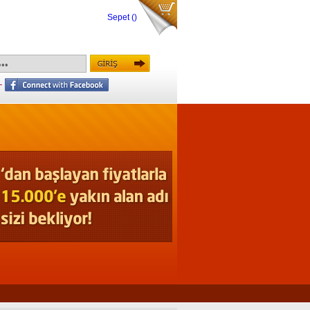
Sepet
()
-